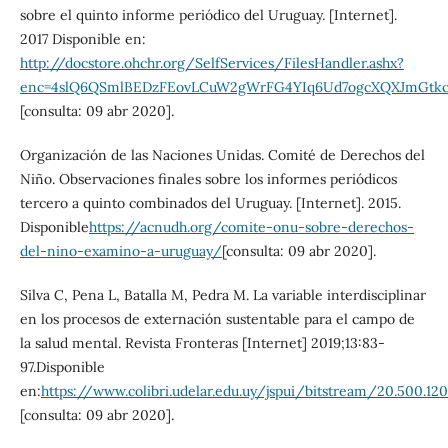
sobre el quinto informe periódico del Uruguay. [Internet].
2017 Disponible en:
http://docstore.ohchr.org/SelfServices/FilesHandler.ashx?
enc=4slQ6QSmlBEDzFEovLCuW2gWrFG4YIq6Ud7ogcXQXJmGtk
[consulta: 09 abr 2020].
Organización de las Naciones Unidas. Comité de Derechos del
Niño. Observaciones finales sobre los informes periódicos
tercero a quinto combinados del Uruguay. [Internet]. 2015.
Disponible
https://acnudh.org/comite-onu-sobre-derechos-
del-nino-examino-a-uruguay/
[consulta: 09 abr 2020].
Silva C, Pena L, Batalla M, Pedra M. La variable interdisciplinar
en los procesos de externación sustentable para el campo de
la salud mental. Revista Fronteras [Internet] 2019;13:83-
97.Disponible
en:
https://www.colibri.udelar.edu.uy/jspui/bitstream/20.500.
[consulta: 09 abr 2020].