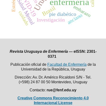
COVID-19
enfermería
Salud Mental
embarazo
Brasil
cuidado
pie diabético
anciano
Investigación
Revista Uruguaya de Enfermería —
eISSN: 2301-
0371
Publicación oficial de
Facultad de Enfermería
de la
Universidad de la República,
Uruguay
Dirección: Av. Dr. Américo Ricaldoni S/N - Tel.
(+598) 24 87 00 50
Montevideo, Uruguay
Contacto:
rue@fenf.edu.uy
Creative Commons Reconocimiento 4.0
Internacional License