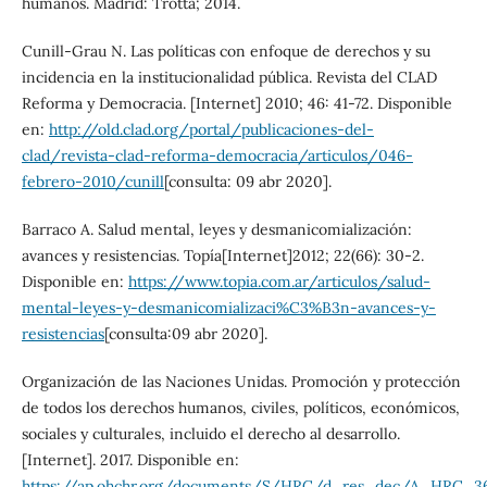
humanos. Madrid: Trotta; 2014.
Cunill-Grau N. Las políticas con enfoque de derechos y su
incidencia en la institucionalidad pública. Revista del CLAD
Reforma y Democracia. [Internet] 2010; 46: 41-72. Disponible
en:
http://old.clad.org/portal/publicaciones-del-
clad/revista-clad-reforma-democracia/articulos/046-
febrero-2010/cunill
[consulta: 09 abr 2020].
Barraco A. Salud mental, leyes y desmanicomialización:
avances y resistencias. Topía[Internet]2012; 22(66): 30-2.
Disponible en:
https://www.topia.com.ar/articulos/salud-
mental-leyes-y-desmanicomializaci%C3%B3n-avances-y-
resistencias
[consulta:09 abr 2020].
Organización de las Naciones Unidas. Promoción y protección
de todos los derechos humanos, civiles, políticos, económicos,
sociales y culturales, incluido el derecho al desarrollo.
[Internet]. 2017. Disponible en:
https://ap.ohchr.org/documents/S/HRC/d_res_dec/A_HRC_3