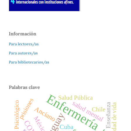
Información
Para lectores/as
Para autores/as
Para bibliotecarios/as
Palabras clave
Enfermería
Salud Pública
prisiones
salud mental
Estrés Psicológico
Enseñanza
calidad de vida
Anciano
Chile
Uruguay
México
Cuba