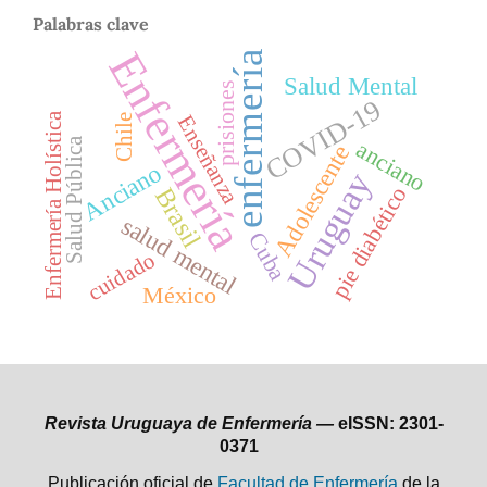
Palabras clave
Enfermería
enfermería
Salud Mental
prisiones
COVID-19
Enfermería Holística
Enseñanza
Chile
Salud Pública
anciano
Adolescente
Anciano
Uruguay
pie diabético
Brasil
salud mental
Cuba
cuidado
México
Revista Uruguaya de Enfermería —
eISSN: 2301-
0371
Publicación oficial de
Facultad de Enfermería
de la