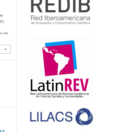
 de
(2).
le/vie
4.0