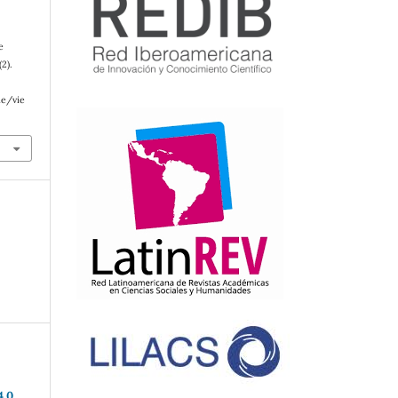
e
2).
le/vie
4.0