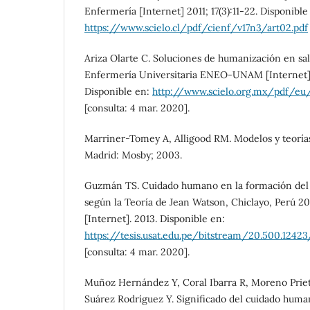
Enfermería [Internet] 2011; 17(3):11-22. Disponible
https://www.scielo.cl/pdf/cienf/v17n3/art02.pdf
Ariza Olarte C. Soluciones de humanización en salu
Enfermería Universitaria ENEO-UNAM [Internet] 2
Disponible en:
http://www.scielo.org.mx/pdf/eu
[consulta: 4 mar. 2020].
Marriner-Tomey A, Alligood RM. Modelos y teorías
Madrid: Mosby; 2003.
Guzmán TS. Cuidado humano en la formación del 
según la Teoría de Jean Watson, Chiclayo, Perú 201
[Internet]. 2013. Disponible en:
https://tesis.usat.edu.pe/bitstream/20.500.12
[consulta: 4 mar. 2020].
Muñoz Hernández Y, Coral Ibarra R, Moreno Prieto
Suárez Rodríguez Y. Significado del cuidado huma