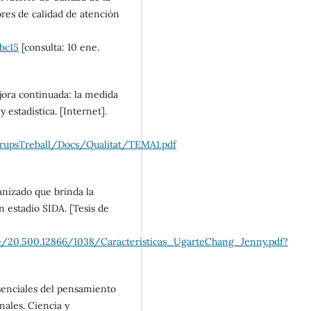
ores de calidad de atención
bc15
[consulta: 10 ene.
jora continuada: la medida
y estadística. [Internet].
GrupsTreball/Docs/Qualitat/TEMA1.pdf
anizado que brinda la
 estadio SIDA. [Tesis de
le/20.500.12866/1038/Caracteristicas_UgarteChang_Jenny.pdf?
senciales del pensamiento
nales. Ciencia y