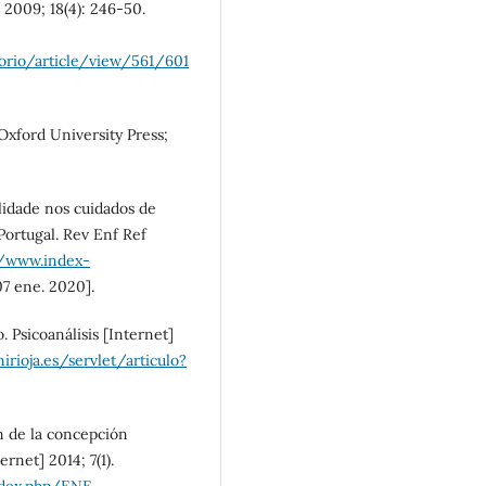
 2009; 18(4): 246-50.
torio/article/view/561/601
 Oxford University Press;
alidade nos cuidados de
Portugal. Rev Enf Ref
//www.index-
07 ene. 2020].
 Psicoanálisis [Internet]
nirioja.es/servlet/articulo?
n de la concepción
rnet] 2014; 7(1).