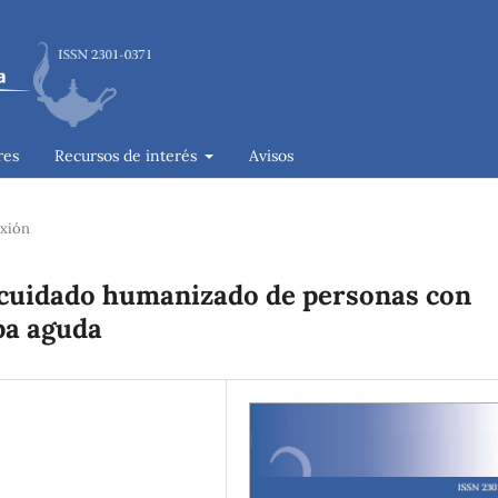
res
Recursos de interés
Avisos
exión
l cuidado humanizado de personas con
pa aguda