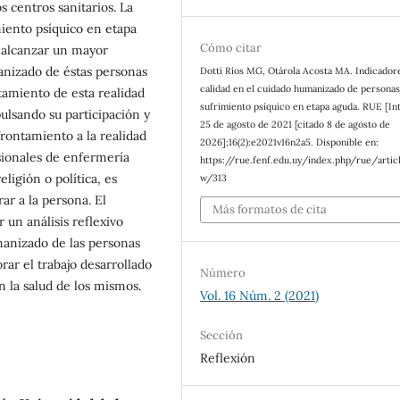
s centros sanitarios. La
miento psíquico en etapa
Cómo citar
l alcanzar un mayor
anizado de éstas personas
Dotti Ríos MG, Otárola Acosta MA. Indicador
calidad en el cuidado humanizado de persona
tamiento de esta realidad
sufrimiento psíquico en etapa aguda. RUE [In
ulsando su participación y
25 de agosto de 2021 [citado 8 de agosto de
rontamiento a la realidad
2026];16(2):e2021v16n2a5. Disponible en:
sionales de enfermería
https://rue.fenf.edu.uy/index.php/rue/artic
igión o política, es
w/313
r a la persona. El
Más formatos de cita
r un análisis reflexivo
manizado de las personas
rar el trabajo desarrollado
Número
n la salud de los mismos.
Vol. 16 Núm. 2 (2021)
Sección
Reflexión