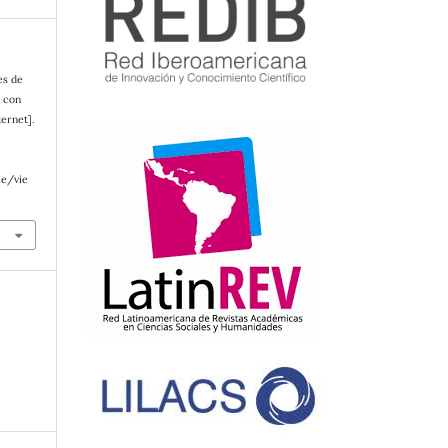
es de
s con
ternet].
le/vie