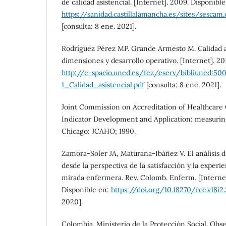
de calidad asistencial. [Internet]. 2009. Disponible
https://sanidad.castillalamancha.es/sites/sesca
[consulta: 8 ene. 2021].
Rodríguez Pérez MP. Grande Armesto M. Calidad as
dimensiones y desarrollo operativo. [Internet]. 20
http://e-spacio.uned.es/fez/eserv/bibliuned:50
1_Calidad_asistencial.pdf
[consulta: 8 ene. 2021].
Joint Commission on Accreditation of Healthcare 
Indicator Development and Application: measuring 
Chicago: JCAHO; 1990.
Zamora-Soler JA, Maturana-Ibáñez V. El análisis de
desde la perspectiva de la satisfacción y la experi
mirada enfermera. Rev. Colomb. Enferm. [Internet]
Disponible en:
https://doi.org/10.18270/rce.v18i2
2020].
Colombia. Ministerio de la Protección Social. Obse