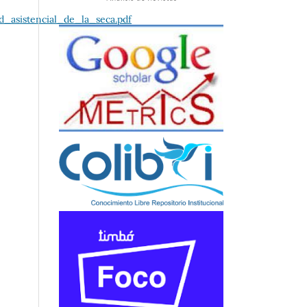
d_asistencial_de_la_seca.pdf