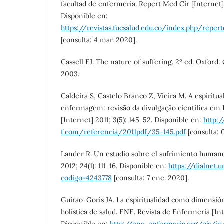
facultad de enfermería. Repert Med Cir [Internet]
Disponible en:
https://revistas.fucsalud.edu.co/index.php/reper
[consulta: 4 mar. 2020].
Cassell EJ. The nature of suffering. 2º ed. Oxford:
2003.
Caldeira S, Castelo Branco Z, Vieira M. A espiritu
enfermagem: revisão da divulgação científica em 
[Internet] 2011; 3(5): 145-52. Disponible en:
http:
f.com/referencia/2011pdf/35-145.pdf
[consulta: 
Lander R. Un estudio sobre el sufrimiento humano.
2012; 24(1): 111-16. Disponible en:
https://dialnet.u
codigo=4243778
[consulta: 7 ene. 2020].
Guirao-Goris JA. La espiritualidad como dimensió
holística de salud. ENE. Revista de Enfermería [Inte