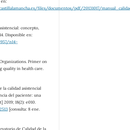
 en:
m.castillalamancha.es/files/documentos/pdf/20131017/manual_calida
istencial: concepto,
14. Disponible en:
0957/n14-
Organizations. Primer on
quality in health care.
 la calidad asistencial
encia del paciente: una
 2019; 18(2): e010.
.2513
[consulta: 8 ene.
rvatorio de Calidad de la