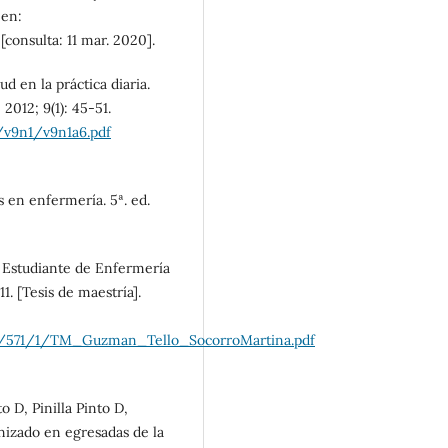
 en:
[consulta: 11 mar. 2020].
d en la práctica diaria.
012; 9(1): 45-51.
/v9n1/v9n1a6.pdf
 en enfermería. 5ª. ed.
Estudiante de Enfermería
1. [Tesis de maestría].
423/571/1/TM_Guzman_Tello_SocorroMartina.pdf
 D, Pinilla Pinto D,
nizado en egresadas de la