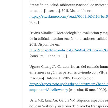
Atención en Salud. Biblioteca nacional de indicad
en salud. [Internet]. 2011. Disponible en:
https://es.calameo.com/read/000147616146fbcf6
2020].
Davins Miralles J. Metodología de evaluación y me
de la calidad, monitorización, indicadores, calidad 
2011. Disponible en:
http://projectes.camfic.cat/CAMFiC/Seccions/
[consulta: 10 ene. 2020].
Ugarte Chang JA. Características del cuidado hum
enfermera según las personas viviendo con VIH en
maestría]. [Internet]. 2015. Disponible en:
https://repositorio.upch.edu.pe/bitstream/hand
sequence=1&isAllowed=y
[consulta: 15 mar. 2020].
Urra ME, Jana AA, García VM. Algunos aspectos e
de Jean Watson y su teoría de cuidados transperso