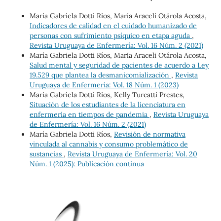
María Gabriela Dotti Ríos, María Araceli Otárola Acosta,
Indicadores de calidad en el cuidado humanizado de
personas con sufrimiento psíquico en etapa aguda
,
Revista Uruguaya de Enfermería: Vol. 16 Núm. 2 (2021)
María Gabriela Dotti Ríos, María Araceli Otárola Acosta,
Salud mental y seguridad de pacientes de acuerdo a Ley
19.529 que plantea la desmanicomialización
,
Revista
Uruguaya de Enfermería: Vol. 18 Núm. 1 (2023)
María Gabriela Dotti Ríos, Kelly Turcatti Prestes,
Situación de los estudiantes de la licenciatura en
enfermería en tiempos de pandemia
,
Revista Uruguaya
de Enfermería: Vol. 16 Núm. 2 (2021)
María Gabriela Dotti Ríos,
Revisión de normativa
vinculada al cannabis y consumo problemático de
sustancias
,
Revista Uruguaya de Enfermería: Vol. 20
Núm. 1 (2025): Publicación continua