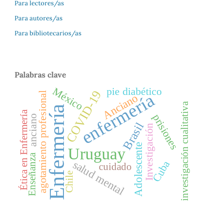
Para lectores/as
Para autores/as
Para bibliotecarios/as
Palabras clave
México
pie diabético
COVID-19
agotamiento profesional
enfermería
Anciano
investigación cualitativa
Enfermería
Ética en Enfermería
prisiones
anciano
Brasil
Investigación
Adolescente
Uruguay
Enseñanza
salud mental
Cuba
cuidado
Chile