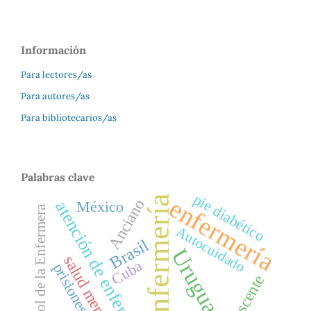
Información
Para lectores/as
Para autores/as
Para bibliotecarios/as
Palabras clave
pie diabético
Enfermería
enfermería
Anciano
México
atención de enfermería
Rol de la Enfermera
Autocuidado
Brasil
Uruguay
salud mental
Cuba
prisiones
Adolescente