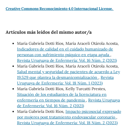
Creative Commons Reconocimiento 4.0 Internacional License.
Artículos más leídos del mismo autor/a
María Gabriela Dotti Ríos, María Araceli Otárola Acosta,
Indicadores de calidad en el cuidado humanizado de
personas con sufrimiento psíquico en etapa aguda
,
Revista Uruguaya de Enfermería: Vol. 16 Núm. 2 (2021)
María Gabriela Dotti Ríos, María Araceli Otárola Acosta,
Salud mental y seguridad de pacientes de acuerdo a Ley
19.529 que plantea la desmanicomialización
,
Revista
Uruguaya de Enfermería: Vol. 18 Núm. 1 (2023)
María Gabriela Dotti Ríos, Kelly Turcatti Prestes,
Situación de los estudiantes de la licenciatura en
enfermería en tiempos de pandemia
,
Revista Uruguaya
de Enfermería: Vol. 16 Núm. 2 (2021)
María Gabriela Dotti Ríos,
Impacto psicosocial expresado
por mujeres post tratamiento endovascular coronario
,
Revista Uruguaya de Enfermería: Vol. 18 Núm. 2 (2023)