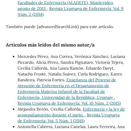
Facultades de Enfermería (ALADEFE), Montevideo,
agosto de 2013
,
Revista Uruguaya de Enfermería: Vol. 9
Núm. 2 (2014)
También puede {advancedSearchLink} para este artículo.
Artículos más leídos del mismo autor/a
Mercedes Pérez, Ana Correa, Verónica Sánchez, Luciana
Piccardo, Alicia Pérez, Sandra Pignataro, Victoria Tejera,
Cecilia Callorda, Ana Laura Ramón, Eduardo Davyt,
Natacha Froste, Natalia Suárez, Carla Rodríguez, Karen
Bandeira, Patricia Fortes,
Enseñanza del Proceso de
Atención de Enfermería en el Departamento de
Enfermería Materno Infantil de la Facultad de
Enfermería, Universidad de la República, Uruguay
,
Revista Uruguaya de Enfermería: Vol. 10 Núm. 2 (2015)
Alejandra Berón, Cecilia Callorda,
Enfermería y la ley de
acompañamiento durante el parto.
,
Revista Uruguaya
de Enfermería: Vol. 5 Núm. 1 (2010)
Antonella Cabrera, Luciana Canelas, Laura Ferreira, Ana