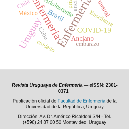
salud mental
anciano
Enfermería
enfermería
Adolescente
Chile
Brasil
México
Enseñanza
Uruguay
Cuba
COVID-19
Anciano
cuidado
embarazo
Revista Uruguaya de Enfermería —
eISSN: 2301-
0371
Publicación oficial de
Facultad de Enfermería
de la
Universidad de la República,
Uruguay
Dirección: Av. Dr. Américo Ricaldoni S/N - Tel.
(+598) 24 87 00 50
Montevideo, Uruguay