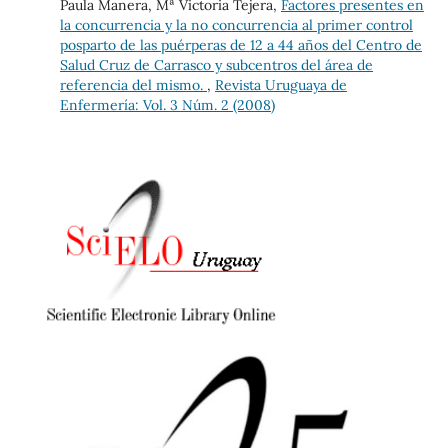
Paula Manera, Mª Victoria Tejera,
Factores presentes en
la concurrencia y la no concurrencia al primer control
posparto de las puérperas de 12 a 44 años del Centro de
Salud Cruz de Carrasco y subcentros del área de
referencia del mismo.
,
Revista Uruguaya de
Enfermería: Vol. 3 Núm. 2 (2008)