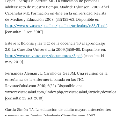
López –Barajas E, Sarrate ML. La educación de personas
adultas: reto de nuestro tiempo. Madrid: Dykinson; 2002.Añel
Cabanelas ME. Formación on-line en la universidad. Revista
de Medios y Educación 2008; (33):155-63. Disponible en:
http://www.sav.us.es/pixelbit/pixelbit/articulos/n33/11.pdf
.
[consulta: 12 set. 2010].
Esteve F. Bolonia y las TIC: de la docencia 1.0 al aprendizaje
2.0. La Cuestión Universitaria 2009;(5)59-68. Disponible en:
http://www.univnova.org/documentos/3.pdf
. [consulta: 14
may. 2010].
Fernández Alemán JL, Carrillo de Gea JM. Una revisión de la
enseñanza de la enfermería basada en las TIC.
RevistaeSalud.com 2010; 6(22). Disponible en:
www.revistaesalud.com/index.php/revistaesalud/article/downlo
[consulta: 22 set. 2010].
García Simón TA. La educación de adulto mayor: antecedentes
y perspectivas. Revista Psicología Científica.com 2007.