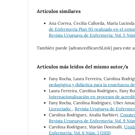
Artículos similares
Ana Correa, Cecilia Callorda, María Lucinda
de Enfermería Plan 93 realizado en el entor
Revista Uruguaya de Enfermería: Vol. 5 Núm
También puede {advancedSearchLink} para este ar
Artículos más leídos del mismo autor/a
Fany Rocha, Laura Ferreira, Carolina Rodrí
pedagógica y didáctica para la enseñanza 
Laura Ferreira, Carolina Rodríguez, Fany R
Internacionalización en procesos de acredi
Fany Rocha, Carolina Rodríguez, Uber Ama
Licenciado:
,
Revista Uruguaya de Enfermerí
Carolina Rodríguez, Analía Barbieri,
Constru
Revista Uruguaya de Enfermería: Vol. 9 Núm
Carolina Rodríguez, Marián Doninalli,
Unida
Enfermería: Vol. 6 Núm. 1 (2011)