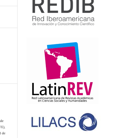
 de
FE),
1 de