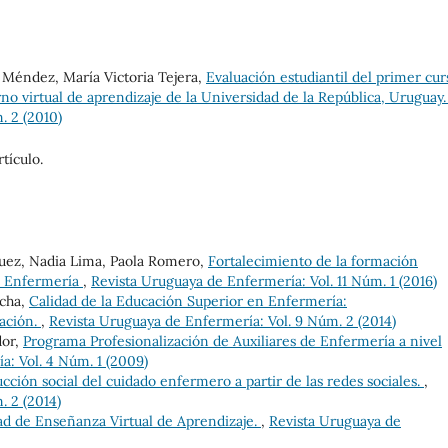
 Méndez, María Victoria Tejera,
Evaluación estudiantil del primer cur
no virtual de aprendizaje de la Universidad de la República, Uruguay
. 2 (2010)
tículo.
guez, Nadia Lima, Paola Romero,
Fortalecimiento de la formación
de Enfermería
,
Revista Uruguaya de Enfermería: Vol. 11 Núm. 1 (2016)
ocha,
Calidad de la Educación Superior en Enfermería:
tación.
,
Revista Uruguaya de Enfermería: Vol. 9 Núm. 2 (2014)
dor,
Programa Profesionalización de Auxiliares de Enfermería a nivel
a: Vol. 4 Núm. 1 (2009)
cción social del cuidado enfermero a partir de las redes sociales.
,
. 2 (2014)
d de Enseñanza Virtual de Aprendizaje.
,
Revista Uruguaya de