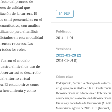
 fruto del proceso de
ores de calidad que
tación de la carrera. El
PDF
sos semi presenciales en el
cuantitativo, con análisis
Publicado
lizando para el análisis
 dictados en esta modalidad
2014-11-01
erentes recursos. Las
Versiones
 todos los roles.
2022-03-29 (2)
2014-11-01 (1)
s fueron el modelo
uestra el nivel de uso de
bservar así su desarrollo.
Cómo citar
del entorno virtual
Rodríguez C, Barbieri A. Trabajos de autores
a. El estudio sirve como
uruguayos presentados en la XII Conferencia
 la herramienta y como
Iberoamericana de Educación en Enfermería
convocada por la Asociación Latinoamericana
Escuelas y Facultades de Enfermería (ALADE
Montevideo, agosto de 2013. RUE [Internet]. 