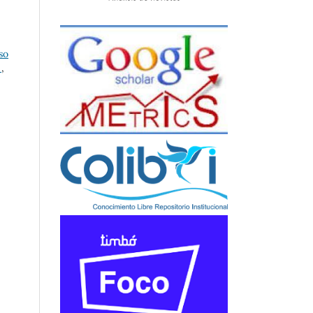
so
.
,