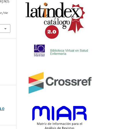
];9(2).
le/vie
4.0