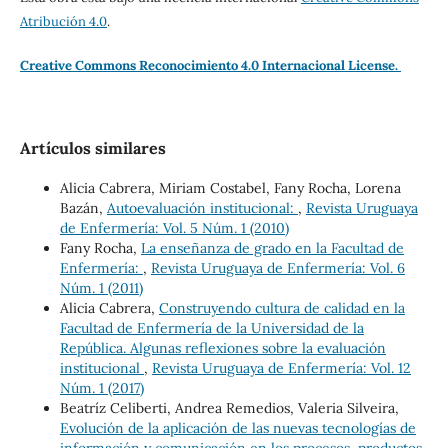
Atribución 4.0
.
Creative Commons Reconocimiento 4.0 Internacional License.
Artículos similares
Alicia Cabrera, Miriam Costabel, Fany Rocha, Lorena
Bazán,
Autoevaluación institucional:
,
Revista Uruguaya
de Enfermería: Vol. 5 Núm. 1 (2010)
Fany Rocha,
La enseñanza de grado en la Facultad de
Enfermería:
,
Revista Uruguaya de Enfermería: Vol. 6
Núm. 1 (2011)
Alicia Cabrera,
Construyendo cultura de calidad en la
Facultad de Enfermería de la Universidad de la
República. Algunas reflexiones sobre la evaluación
institucional
,
Revista Uruguaya de Enfermería: Vol. 12
Núm. 1 (2017)
Beatríz Celiberti, Andrea Remedios, Valeria Silveira,
Evolución de la aplicación de las nuevas tecnologías de
información y comunicación en los procesos, productos