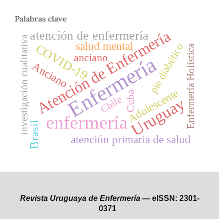
Palabras clave
Atención de Enfermería
atención de enfermería
investigación cualitativa
salud mental
pie diabético
COVID-19
Enfermería Holística
anciano
Enfermería
Anciano
Adolescente
Cuba
Chile
Uruguay
enfermería
Brasil
atención primaria de salud
Revista Uruguaya de Enfermería —
eISSN: 2301-
0371