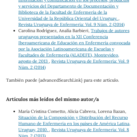
y servicios del Departamento de Documentación y
Biblioteca de la Facultad de Enfermería de la
Universidad de la República Oriental del Uruguay.
,
Revista Uruguaya de Enfermería: Vol. 9 Núm. 2 (2014)
Carolina Rodríguez, Analía Barbieri,
Trabajos de autores
uruguayos presentados en la XII Conferencia
Iberoamericana de Educación en Enfermería convocada
por la Asociación Latinoamericana de Escuelas y
Facultades de Enfermería (ALADEFE), Montevideo,
agosto de 2013
,
Revista Uruguaya de Enfermería: Vol. 9
Núm. 2 (2014)
También puede {advancedSearchLink} para este artículo.
Artículos más leídos del mismo autor/a
María Cristina Cometto, Alicia Cabrera, Lorena Bazan,
Situación de la Composición y Distribución del Recurso
Humano de Enfermería en los países de América Latina,
Uruguay, 2010.
,
Revista Uruguaya de Enfermería: Vol. 8
Núm. 2 (2013)